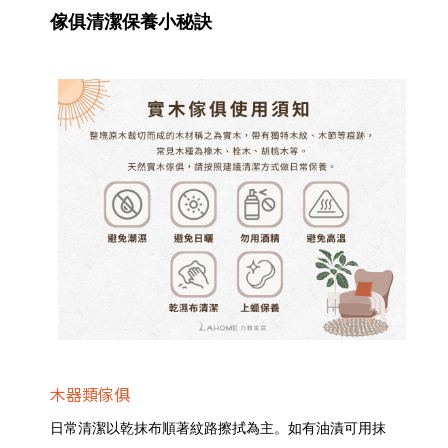
傢俱清潔保養小秘訣
木器類傢俱
日常清潔以乾抹布順著紋路擦拭為主。如有油漬可用抹