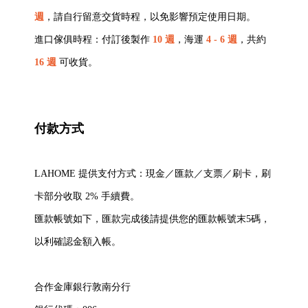
週
，請自行留意交貨時程，以免影響預定使用日期。
進口傢俱時程：付訂後製作
10 週
，海運
4 - 6 週
，共約
16 週
可收貨。
付款方式
LAHOME 提供支付方式：現金／匯款／支票／刷卡，刷
卡部分收取 2% 手續費。
匯款帳號如下，匯款完成後請提供您的匯款帳號末5碼，
以利確認金額入帳。
合作金庫銀行敦南分行