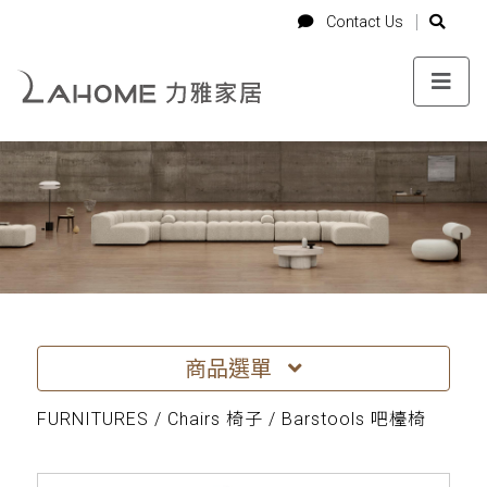
-->
Login
Cart
Contact Us
Contact Us
商品選單
FURNITURES / Chairs 椅子 / Barstools 吧檯椅