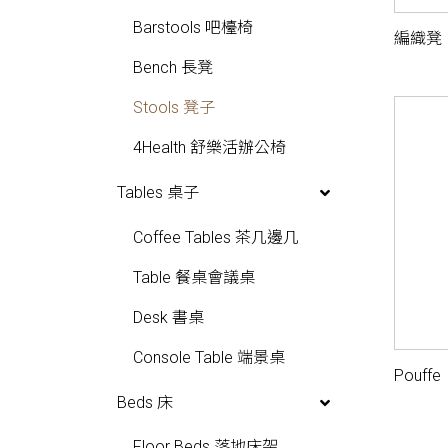
Modular Sofas 模組沙發
Barstools 吧檯椅
編織凳
Bench 長凳
Stools 凳子
4Health 舒樂活辦公椅
Tables 桌子
Coffee Tables 茶几邊几
Table 餐桌會議桌
Desk 書桌
Console Table 端景桌
Pouffe
Beds 床
Floor Beds 落地床架