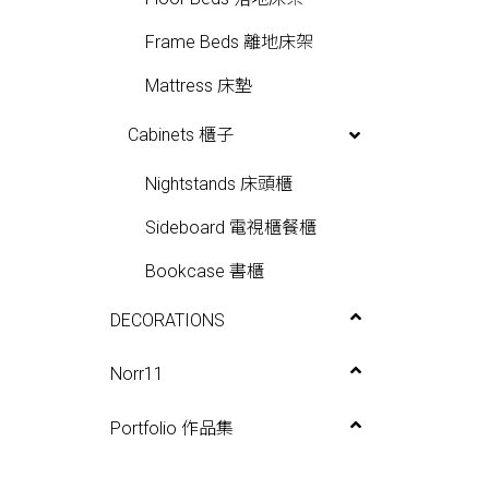
Frame Beds 離地床架
Mattress 床墊
Cabinets 櫃子
Nightstands 床頭櫃
Sideboard 電視櫃餐櫃
Bookcase 書櫃
DECORATIONS
Paintings 畫
Norr11
Lights 燈飾
Sofas 沙發
Portfolio 作品集
Mirrors 鏡子
Chairs 椅子
室內設計合作案