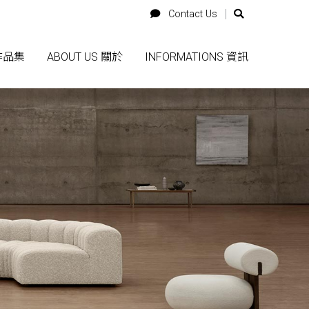
Login
Cart
Contact Us
Contact Us
 作品集
 作品集
ABOUT US 關於
ABOUT US 關於
INFORMATIONS 資訊
INFORMATIONS 資訊