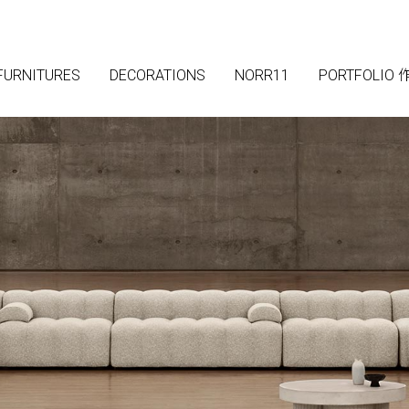
FURNITURES
FURNITURES
DECORATIONS
DECORATIONS
NORR11
NORR11
PORTFOLIO
PORTFOLIO